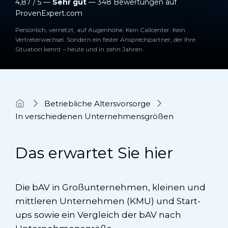
4,87 / 5 —
Sehr gut
— 348 Bewertungen auf
ProvenExpert.com
Persönlich, vernetzt, auf Augenhöhe. Kein Callcenter. Kein
Vertreterwechsel. Sondern ein fester Ansprechpartner, der Ihre
Situation kennt – heute und in zehn Jahren.
Betriebliche Altersvorsorge
In verschiedenen Unternehmensgrößen
Das erwartet Sie hier
Die bAV in Großunternehmen, kleinen und
mittleren Unternehmen (KMU) und Start-
ups sowie ein Vergleich der bAV nach