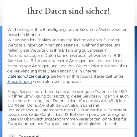
Skip
to
Ihre Daten sind sicher!
content
Wir benötigen Ihre Einwilligung, bevor Sie unsere Website weiter
besuchen können.
Wir verwenden Cookies und andere Technologien auf unserer
Website. Einige von ihnen sind essenziell, während andere uns
helfen, diese Website und Ihre Erfahrung zu verbessern.
Personenbezogene Daten können verarbeitet werden (z. B. IP-
Adressen), z. B. für personalisierte Anzeigen und Inhalte oder die
Messung von Anzeigen und Inhalten.
Weitere Informationen über
die Verwendung Ihrer Daten finden Sie in unserer
Datenschutzerklärung
.
Sie können Ihre Auswahl jederzeit unter
Einstellungen
widerrufen oder anpassen.
Einige Services verarbeiten personenbezogene Daten in den USA.
Stephan Seidenfad
Mit Ihrer Einwilligung zur Nutzung dieser Services willigen Sie auch
in die Verarbeitung Ihrer Daten in den USA gemäß Art. 49 (1) lit. a
bAV-Experte und Geschäftsführung
GDPR ein. Der EuGH stuft die USA als ein Land mit
unzureichendem Datenschutz nach EU-Standards ein. Es besteht
beispielsweise die Gefahr, dass US-Behörden personenbezogene
Daten in Überwachungsprogrammen verarbeiten, ohne dass für
Die bAV in
Europäerinnen und Europäer eine Klagemöglichkeit besteht.
Es folgt eine Liste der Service-Gruppen, für die 
Essenziell