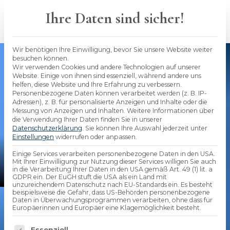
Skip
to
Ihre Daten sind sicher!
content
Wir benötigen Ihre Einwilligung, bevor Sie unsere Website weiter
besuchen können.
Wir verwenden Cookies und andere Technologien auf unserer
Website. Einige von ihnen sind essenziell, während andere uns
helfen, diese Website und Ihre Erfahrung zu verbessern.
Personenbezogene Daten können verarbeitet werden (z. B. IP-
Adressen), z. B. für personalisierte Anzeigen und Inhalte oder die
Messung von Anzeigen und Inhalten.
Weitere Informationen über
die Verwendung Ihrer Daten finden Sie in unserer
Datenschutzerklärung
.
Sie können Ihre Auswahl jederzeit unter
Einstellungen
widerrufen oder anpassen.
Einige Services verarbeiten personenbezogene Daten in den USA.
Stephan Seidenfad
Mit Ihrer Einwilligung zur Nutzung dieser Services willigen Sie auch
in die Verarbeitung Ihrer Daten in den USA gemäß Art. 49 (1) lit. a
bAV-Experte und Geschäftsführung
GDPR ein. Der EuGH stuft die USA als ein Land mit
unzureichendem Datenschutz nach EU-Standards ein. Es besteht
beispielsweise die Gefahr, dass US-Behörden personenbezogene
Daten in Überwachungsprogrammen verarbeiten, ohne dass für
Digitale bAV-Lösungen
Europäerinnen und Europäer eine Klagemöglichkeit besteht.
Es folgt eine Liste der Service-Gruppen, für die 
Essenziell