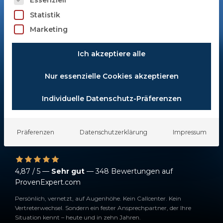
bAV-Verwaltung frisst Zeit und
Statistik
Nerven? Mit PensionCare ONEKLICK
Marketing
erledigen Sie über 95 % Ihrer bAV-
Aufgaben mit einem Klick – sprechen
Ich akzeptiere alle
Sie jetzt mit unseren Experten.
Nur essenzielle Cookies akzeptieren
Individuelle Datenschutz-Präferenzen
Jetzt unverbindlich anfragen
Präferenzen
Datenschutzerklärung
Impressum
4,87 / 5 —
Sehr gut
— 348 Bewertungen auf
ProvenExpert.com
Persönlich, vernetzt, auf Augenhöhe. Kein Callcenter. Kein
Vertreterwechsel. Sondern ein fester Ansprechpartner, der Ihre
Situation kennt – heute und in zehn Jahren.