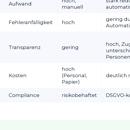
hoch,
stark redu
Aufwand
manuell
automatis
gering d
Fehleranfälligkeit
hoch
Automati
hoch, Zugr
Transparenz
gering
untersch
Persone
hoch
Kosten
(Personal,
deutlich 
Papier)
Compliance
risikobehaftet
DSGVO-k