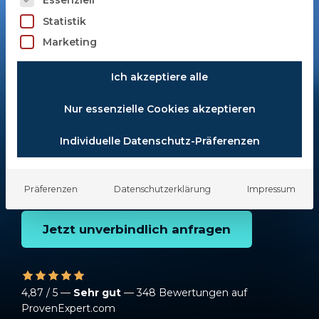
Altersvorsorge 2025
Statistik
Marketing
Testergebnisse zeigen Tendenzen –
aber welche bAV wirklich zu Ihrem
Ich akzeptiere alle
Unternehmen und Ihrer Belegschaft
passt, das wissen nur unsere Experten.
Nur essenzielle Cookies akzeptieren
Lassen Sie sich jetzt unabhängig
Individuelle Datenschutz-Präferenzen
beraten.
Präferenzen
Datenschutzerklärung
Impressum
Jetzt unverbindlich anfragen
4,87 / 5 —
Sehr gut
— 348 Bewertungen auf
ProvenExpert.com