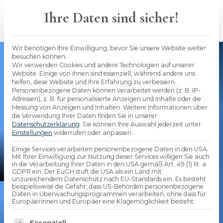
Skip
to
Ihre Daten sind sicher!
content
Wir benötigen Ihre Einwilligung, bevor Sie unsere Website weiter
besuchen können.
Wir verwenden Cookies und andere Technologien auf unserer
Website. Einige von ihnen sind essenziell, während andere uns
helfen, diese Website und Ihre Erfahrung zu verbessern.
Personenbezogene Daten können verarbeitet werden (z. B. IP-
Adressen), z. B. für personalisierte Anzeigen und Inhalte oder die
Messung von Anzeigen und Inhalten.
Weitere Informationen über
die Verwendung Ihrer Daten finden Sie in unserer
Datenschutzerklärung
.
Sie können Ihre Auswahl jederzeit unter
Einstellungen
widerrufen oder anpassen.
Einige Services verarbeiten personenbezogene Daten in den USA.
Stephan Seidenfad
Mit Ihrer Einwilligung zur Nutzung dieser Services willigen Sie auch
in die Verarbeitung Ihrer Daten in den USA gemäß Art. 49 (1) lit. a
bAV-Experte und Geschäftsführung
GDPR ein. Der EuGH stuft die USA als ein Land mit
unzureichendem Datenschutz nach EU-Standards ein. Es besteht
beispielsweise die Gefahr, dass US-Behörden personenbezogene
Daten in Überwachungsprogrammen verarbeiten, ohne dass für
Die beste betriebliche
Europäerinnen und Europäer eine Klagemöglichkeit besteht.
Es folgt eine Liste der Service-Gruppen, für die 
Essenziell