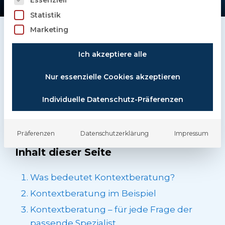
Statistik
Marketing
Das erwartet Sie hier
Ich akzeptiere alle
Nur essenzielle Cookies akzeptieren
Was bedeutet Kontextberatung, unsere
Individuelle Datenschutz-Präferenzen
Kontextberatung im Beispiel, unser
Lösungsansatz und mehr.
Präferenzen
Datenschutzerklärung
Impressum
Inhalt dieser Seite
Was bedeutet Kontextberatung?
Kontextberatung im Beispiel
Kontextberatung – für jede Frage der
passende Spezialist