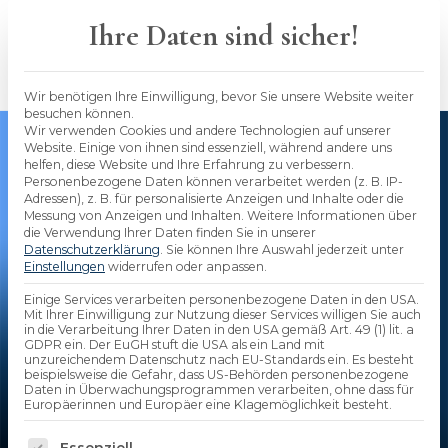
Skip
to
Ihre Daten sind sicher!
content
Wir benötigen Ihre Einwilligung, bevor Sie unsere Website weiter
besuchen können.
Wir verwenden Cookies und andere Technologien auf unserer
Website. Einige von ihnen sind essenziell, während andere uns
helfen, diese Website und Ihre Erfahrung zu verbessern.
Personenbezogene Daten können verarbeitet werden (z. B. IP-
Adressen), z. B. für personalisierte Anzeigen und Inhalte oder die
Messung von Anzeigen und Inhalten.
Weitere Informationen über
Kontextberatung bei von
die Verwendung Ihrer Daten finden Sie in unserer
Datenschutzerklärung
.
Sie können Ihre Auswahl jederzeit unter
Buddenbrock: So geht sie,
Einstellungen
widerrufen oder anpassen.
Einige Services verarbeiten personenbezogene Daten in den USA.
das bringt sie
Mit Ihrer Einwilligung zur Nutzung dieser Services willigen Sie auch
in die Verarbeitung Ihrer Daten in den USA gemäß Art. 49 (1) lit. a
GDPR ein. Der EuGH stuft die USA als ein Land mit
unzureichendem Datenschutz nach EU-Standards ein. Es besteht
Von Maureen Menger
beispielsweise die Gefahr, dass US-Behörden personenbezogene
Fachlich geprüft
durch
Stephan
Daten in Überwachungsprogrammen verarbeiten, ohne dass für
Europäerinnen und Europäer eine Klagemöglichkeit besteht.
Seidenfad
Veröffentlicht am
04.01.2023
Es folgt eine Liste der Service-Gruppen, für die 
Essenziell