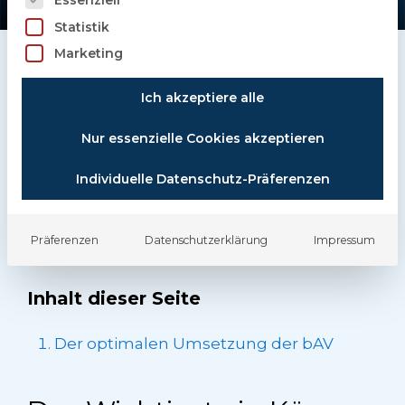
Statistik
Marketing
Das erwartet Sie hier
Ich akzeptiere alle
Nur essenzielle Cookies akzeptieren
Der optimalen Umsetzung der bAV, unser
Individuelle Datenschutz-Präferenzen
Lösungsansatz, die Digitalisierung der bAV,
effektive Kommunikation und Verwaltung
der bAV und mehr.
Präferenzen
Datenschutzerklärung
Impressum
Inhalt dieser Seite
Der optimalen Umsetzung der bAV