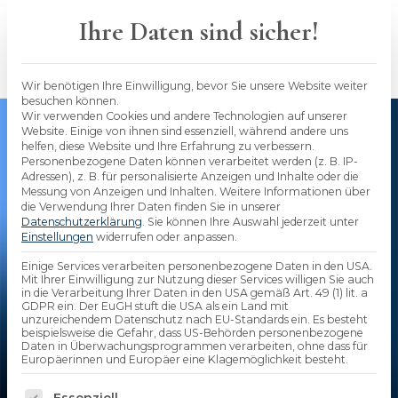
Skip
to
Ihre Daten sind sicher!
content
Wir benötigen Ihre Einwilligung, bevor Sie unsere Website weiter
besuchen können.
Wir verwenden Cookies und andere Technologien auf unserer
Website. Einige von ihnen sind essenziell, während andere uns
helfen, diese Website und Ihre Erfahrung zu verbessern.
Personenbezogene Daten können verarbeitet werden (z. B. IP-
Adressen), z. B. für personalisierte Anzeigen und Inhalte oder die
Messung von Anzeigen und Inhalten.
Weitere Informationen über
Die optimale Umsetzung der
die Verwendung Ihrer Daten finden Sie in unserer
Datenschutzerklärung
.
Sie können Ihre Auswahl jederzeit unter
bAV: in 7 Schritten zum
Einstellungen
widerrufen oder anpassen.
Einige Services verarbeiten personenbezogene Daten in den USA.
Ziel
Mit Ihrer Einwilligung zur Nutzung dieser Services willigen Sie auch
in die Verarbeitung Ihrer Daten in den USA gemäß Art. 49 (1) lit. a
GDPR ein. Der EuGH stuft die USA als ein Land mit
unzureichendem Datenschutz nach EU-Standards ein. Es besteht
Von Maureen Menger
beispielsweise die Gefahr, dass US-Behörden personenbezogene
Fachlich geprüft
durch
Stephan
Daten in Überwachungsprogrammen verarbeiten, ohne dass für
Europäerinnen und Europäer eine Klagemöglichkeit besteht.
Seidenfad
Veröffentlicht am
05.01.2023
Es folgt eine Liste der Service-Gruppen, für die 
Essenziell