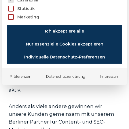
Wir brauchen Dich für unsere
Statistik
Neukunden
Marketing
Ich akzeptiere alle
Die Welt ist im Wandel und von
Buddenbrock ist es auch. Neben unseren
Nur essenzielle Cookies akzeptieren
herkömmlichen Wegen, Kunden durch
Individuelle Datenschutz-Präferenzen
B2B-Dienstleistungen, Networking und die
Pflege unseres großen Bestandes zu
gewinnen, sind wir seit 2019 sehr erfolgreich
Präferenzen
Datenschutzerklärung
Impressum
in der Gewinnung von Online-Interessenten
aktiv.
Anders als viele andere gewinnen wir
unsere Kunden gemeinsam mit unserem
Berliner Partner für Content- und SEO-