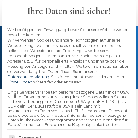
Skip
to
Ihre Daten sind sicher!
content
Wir benötigen Ihre Einwilligung, bevor Sie unsere Website weiter
besuchen können.
Wir verwenden Cookies und andere Technologien auf unserer
Berater im Team Online
Website. Einige von ihnen sind essenziell, während andere uns
helfen, diese Website und Ihre Erfahrung zu verbessern.
Sales (m/w/d)
Personenbezogene Daten können verarbeitet werden (z. B. IP-
Adressen), z. B. für personalisierte Anzeigen und Inhalte oder die
Messung von Anzeigen und Inhalten.
Weitere Informationen über
die Verwendung Ihrer Daten finden Sie in unserer
Datenschutzerklärung
.
Sie können Ihre Auswahl jederzeit unter
Einstellungen
widerrufen oder anpassen.
Einige Services verarbeiten personenbezogene Daten in den USA.
Mit Ihrer Einwilligung zur Nutzung dieser Services willigen Sie auch
in die Verarbeitung Ihrer Daten in den USA gemäß Art. 49 (1) lit. a
GDPR ein. Der EuGH stuft die USA als ein Land mit
unzureichendem Datenschutz nach EU-Standards ein. Es besteht
beispielsweise die Gefahr, dass US-Behörden personenbezogene
Daten in Überwachungsprogrammen verarbeiten, ohne dass für
Europäerinnen und Europäer eine Klagemöglichkeit besteht.
Es folgt eine Liste der Service-Gruppen, für die 
Essenziell