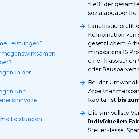
fließt der gesamt
sozialabgabenfrei 
Langfristig profit
Kombination von 
me Leistungen?
gesetzlichem Arb
mindestens 15 Pr
 vermögenswirksamen
einer klassische
eber?
oder Bausparvertr
gen in der
Bei der Umwandlun
Arbeitnehmerspar
ngen und
Kapital ist
bis zu
eine sinnvolle
Die sinnvollste 
ame Leistungen
individuellen Fa
Steuerklasse, Spa