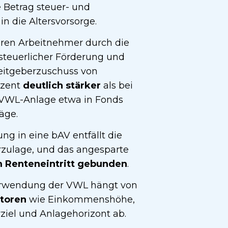
e Betrag steuer- und
in die Altersvorsorge.
ieren Arbeitnehmer durch die
steuerlicher Förderung und
eitgeberzuschuss von
ozent
deutlich stärker
als bei
n VWL-Anlage etwa in Fonds
äge.
g in eine bAV entfällt die
zulage, und das angesparte
m Renteneintritt gebunden
.
Verwendung der VWL hängt von
ktoren
wie Einkommenshöhe,
rziel und Anlagehorizont ab.