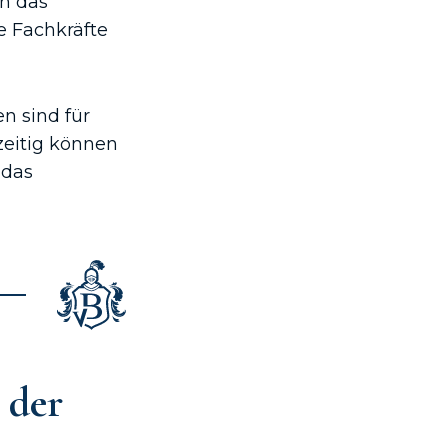
n das
e Fachkräfte
n sind für
zeitig können
 das
 der