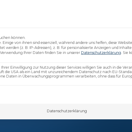
ür Mitarbeiter
Absicherung für Geschäftsfüh
esuchen können.
inige von ihnen sind essenziell, während andere uns helfen, diese Website
erden (z. B. IP-Adressen), z. B. für personalisierte Anzeigen und Inhalte
 Verwendung Ihrer Daten finden Sie in unserer
Datenschutzerklärung
.
Sie k
hrer Einwilligung zur Nutzung dieser Services willigen Sie auch in die Ver
rksame
stuft die USA als ein Land mit unzureichendem Datenschutz nach EU-Standar
ogene Daten in Überwachungsprogrammen verarbeiten, ohne dass für Euro
 die
ie eine Einwilligung erteilt werden kann. Die erst
Datenschutzerklärung