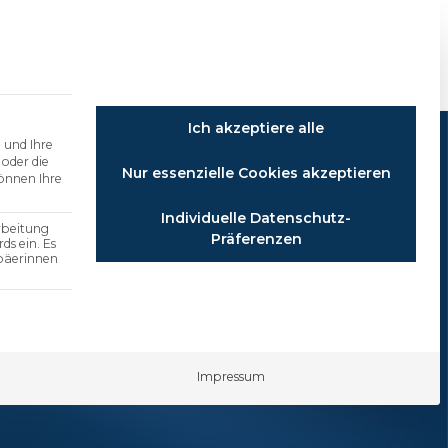
rer
BAV Services
News
Kontakt
Ich akzeptiere alle
 und Ihre
 oder die
Nur essenzielle Cookies akzeptieren
önnen Ihre
Individuelle Datenschutz-
arbeitung
Präferenzen
ds ein. Es
päerinnen
e Service-Gruppe ist essenziell und kann nicht abg
Impressum