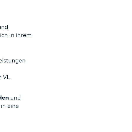
und
ich in ihrem
eistungen
r VL
den
und
in eine