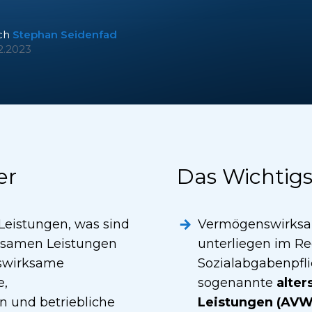
ch
Stephan Seidenfad
2.2023
er
Das Wichtigs
eistungen, was sind
Vermögenswirksa
rksamen Leistungen
unterliegen im Reg
nswirksame
Sozialabgabenpfli
e,
sogenannte
alte
 und betriebliche
Leistungen (AVWL