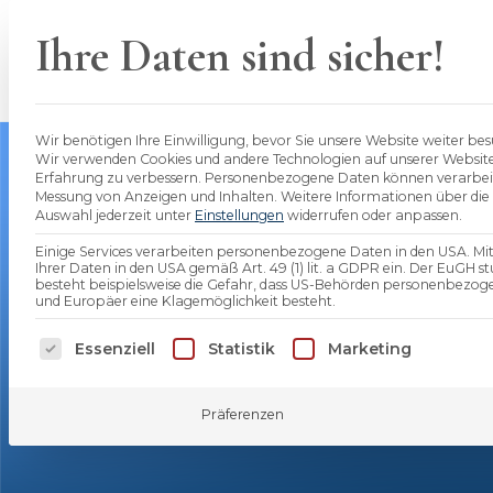
Skip
to
Ihre Daten sind sicher!
Unsere Beratung
Vorsorge f
content
Wir benötigen Ihre Einwilligung, bevor Sie unsere Website weiter b
Wir verwenden Cookies und andere Technologien auf unserer Website. E
Erfahrung zu verbessern.
Personenbezogene Daten können verarbeitet w
Sollten
Messung von Anzeigen und Inhalten.
Weitere Informationen über die
Auswahl jederzeit unter
Einstellungen
widerrufen oder anpassen.
Einige Services verarbeiten personenbezogene Daten in den USA. Mit I
vermögenswi
Ihrer Daten in den USA gemäß Art. 49 (1) lit. a GDPR ein. Der EuGH 
besteht beispielsweise die Gefahr, dass US-Behörden personenbez
und Europäer eine Klagemöglichkeit besteht.
Leistungen in
Es folgt eine Liste der Service-Gruppen, für d
Essenziell
Statistik
Marketing
bAV?
Präferenzen