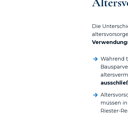
Altersv
Die Untersch
altersvorsorg
Verwendung
Während t
Bausparve
altersver
ausschließ
Altersvor
müssen in 
Riester-Re