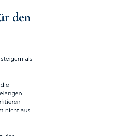
ür den
teigern als
die
Belangen
fitieren
t nicht aus